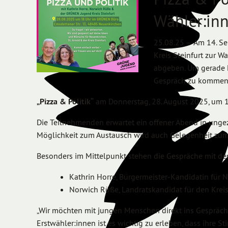
Wähler:inn
25.08.25 –
Am 14. Se
Kreis Steinfurt zur W
abgeben. Um gerade E
Gespräch zu kommen, 
„Pizza & Politik“
am Donnerstag, 28. August 2025, um 
Die Teilnehmenden erwartet ein offener Abend in ung
Möglichkeit zum Austausch wird auch Gelegenheit zu
Besonders im Mittelpunkt stehen die Gespräche mit d
Kathrin Horre, Bürgermeister-Kandidatin für 
Norwich Rüße, Landratskandidat für den Kreis
„Wir möchten mit jungen Menschen direkt ins Gespräc
Erstwähler:innen ist es wichtig zu erleben, dass ihre St