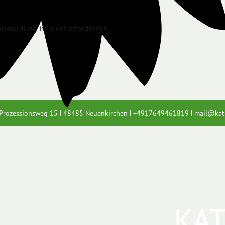
 Anmeldung ist nicht erforderlich.
| Prozessionsweg 15 | 48485 Neuenkirchen |
+4917649461819
|
mail@
kat
KA