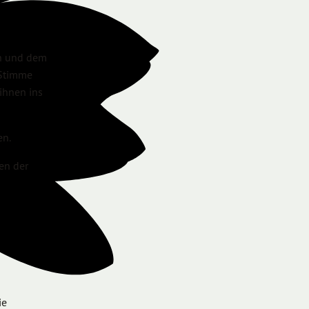
en und dem
 Stimme
ihnen ins
en.
en der
ie