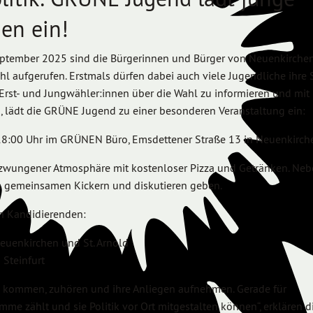
en ein!
ptember 2025 sind die Bürgerinnen und Bürger von Neuenkirch
ahl aufgerufen. Erstmals dürfen dabei auch viele Jugendliche ihre
rst- und Jungwähler:innen über die Wahl zu informieren und mit 
lädt die GRÜNE Jugend zu einer besonderen Veranstaltung ein:
18:00 Uhr im GRÜNEN Büro, Emsdettener Straße 13 in Neuenkirch
ezwungener Atmosphäre mit kostenloser Pizza und Getränken. Neb
m gemeinsamen Kickern und diskutieren geben.
en Kandidierenden:
Neuenkirchen und St. Arnold
 Steinfurt
h kommen, zuhören und ihre Anliegen aufnehmen. Gerade für
imme zählt und sie Politik vor Ort mitgestalten können“, erklären d